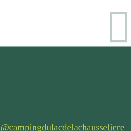
@campingdulacdelachausseliere