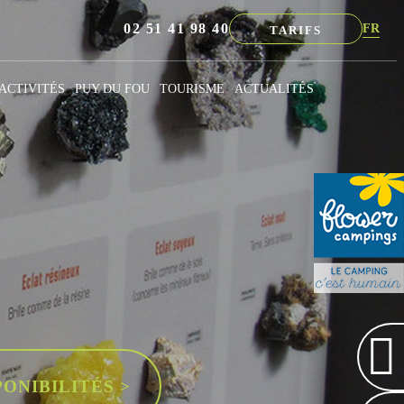
02 51 41 98 40
FR
TARIFS
NL
EN
ACTIVITÉS
PUY DU FOU
TOURISME
ACTUALITÉS