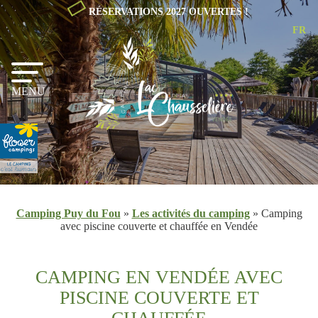
RÉSERVATIONS 2027 OUVERTES !
FR
NL
EN
MENU
Camping Puy du Fou
»
Les activités du camping
»
Camping
avec piscine couverte et chauffée en Vendée
CAMPING EN VENDÉE AVEC
PISCINE COUVERTE ET