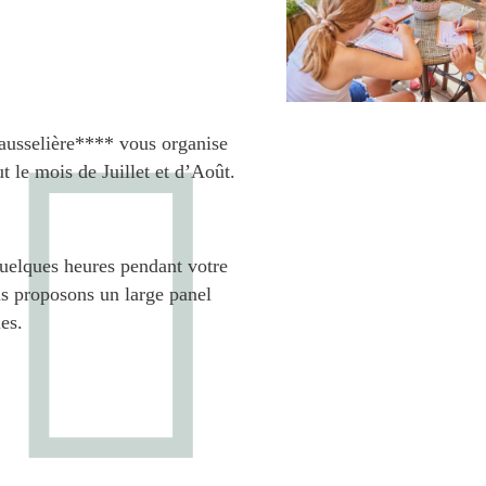
ausselière**** vous organise
t le mois de Juillet et d’Août.
uelques heures pendant votre
s proposons un large panel
les.