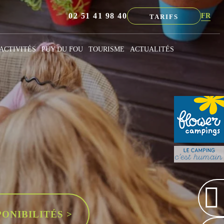
02 51 41 98 40
FR
TARIFS
NL
EN
ACTIVITÉS
PUY DU FOU
TOURISME
ACTUALITÉS