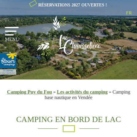
RÉSERVATIONS 2027 OUVERTES !
FR
NL
EN
MENU
Camping Puy du Fou
»
Les activités du camping
»
Camping
base nautique en Vendée
CAMPING EN BORD DE LAC