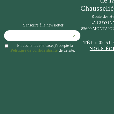
de l
Chausseli
Route des He
LA GUYON
S'inscrire à la newsletter
85600 MONTAIG
>
TÉL :
02 51 
En cochant cette case, j'accepte la
NOUS ÉC
Politique de confidentialité
de ce site.