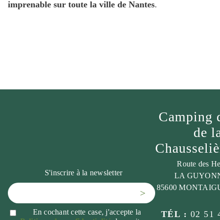
imprenable sur toute la ville de Nantes
.
Camping 
de l
Chausseli
Route des He
S'inscrire à la newsletter
LA GUYON
85600 MONTAIG
>
En cochant cette case, j'accepte la
TÉL :
02 51 