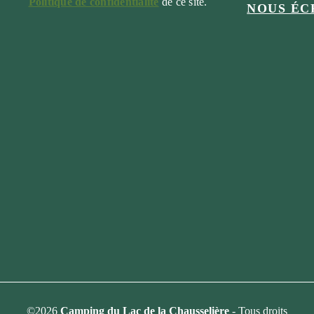
Politique de confidentialité
de ce site.
NOUS ÉC
©2026
Camping du Lac de la Chausselière
- Tous droits