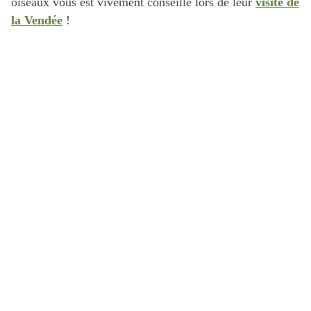
oiseaux vous est vivement conseillé lors de leur
visite de
la Vendée
!