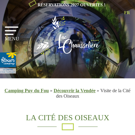
RÉSERVATIONS 2027 OUVERTES !
FR
NL
EN
MENU
Camping Puy du Fou
»
Découvrir la Vendée
»
Visite de la Cité
des Oiseaux
LA CITÉ DES OISEAUX