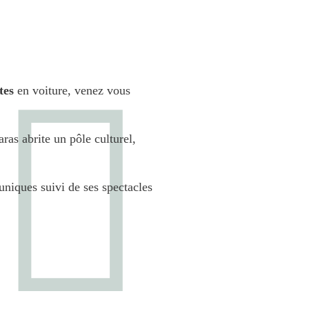
tes
en voiture, venez vous
as abrite un pôle culturel,
 uniques suivi de ses spectacles