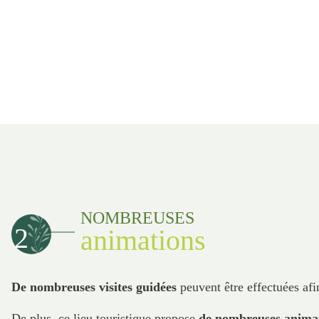
NOMBREUSES
2
animations
De nombreuses visites guidées
peuvent être effectuées afi
De plus, ce lieu touristique propose
de nombreuses anima