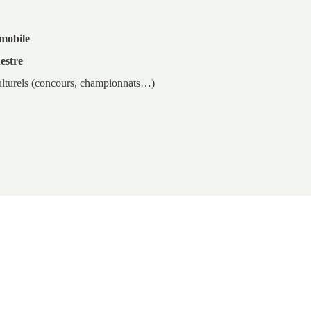
omobile
estre
ulturels (concours, championnats…)