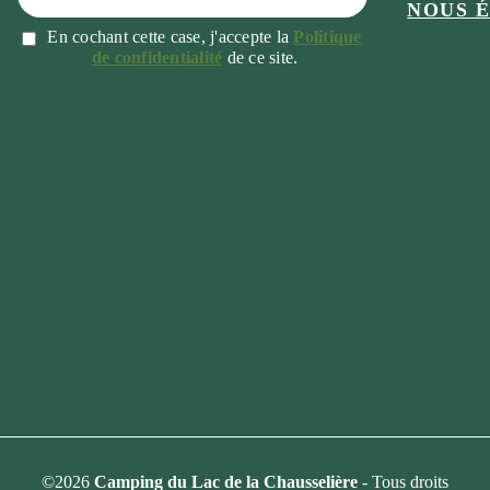
NOUS 
En cochant cette case, j'accepte la
Politique
de confidentialité
de ce site.
©2026
Camping du Lac de la Chausselière
- Tous droits