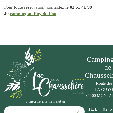
Pour toute réservation, contactez le
02 51 41 98
40
camping au Puy du Fou
.
Camping
de
Chaussel
Route des
LA GUY
85600 MONTA
S'inscrire à la newsletter
TÉL :
02 5
>