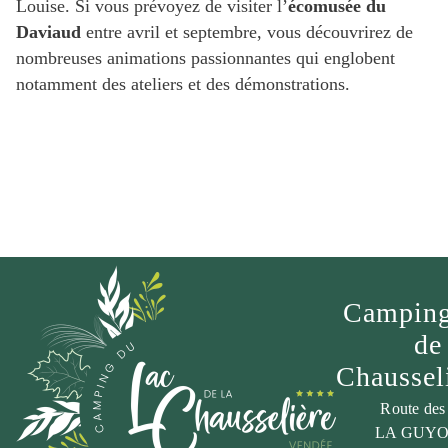
Louise. Si vous prévoyez de visiter l’
écomusée du
Daviaud
entre avril et septembre, vous découvrirez de
nombreuses animations passionnantes qui englobent
notamment des ateliers et des démonstrations.
Camping
de
Chaussel
Route des
LA GUY