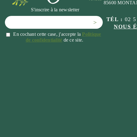
85600 MONTA
S'inscrire à la newsletter
TÉL :
02 5
>
NOUS 
En cochant cette case, j'accepte la
Politique
de confidentialité
de ce site.