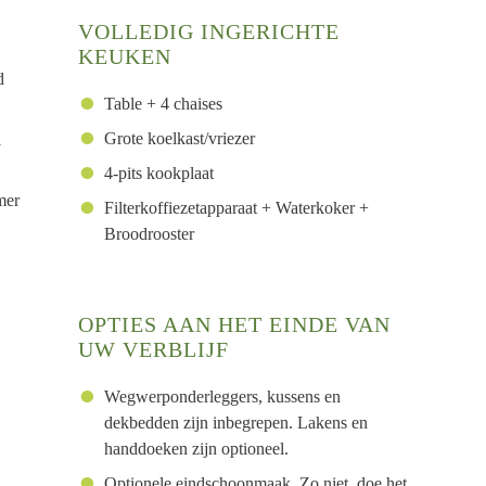
VOLLEDIG INGERICHTE
KEUKEN
d
Table + 4 chaises
Grote koelkast/vriezer
1
4-pits kookplaat
mer
Filterkoffiezetapparaat + Waterkoker +
Broodrooster
OPTIES AAN HET EINDE VAN
UW VERBLIJF
Wegwerponderleggers, kussens en
dekbedden zijn inbegrepen. Lakens en
handdoeken zijn optioneel.
Optionele eindschoonmaak. Zo niet, doe het