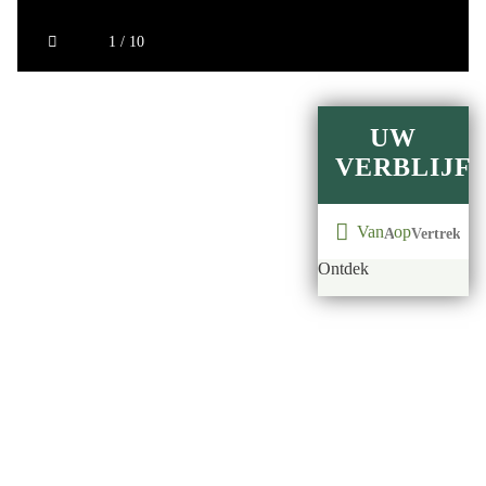
1 / 10
UW
VERBLIJF
Van
op
Ontdek