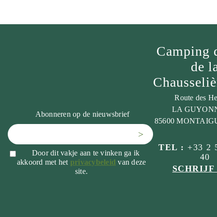
Camping 
de l
Chausseli
Route des He
LA GUYON
Abonneren op de nieuwsbrief
85600 MONTAIG
>
TEL :
+33 2 
Door dit vakje aan te vinken ga ik
40
akkoord met het
privacybeleid
van deze
SCHRIJF
site.